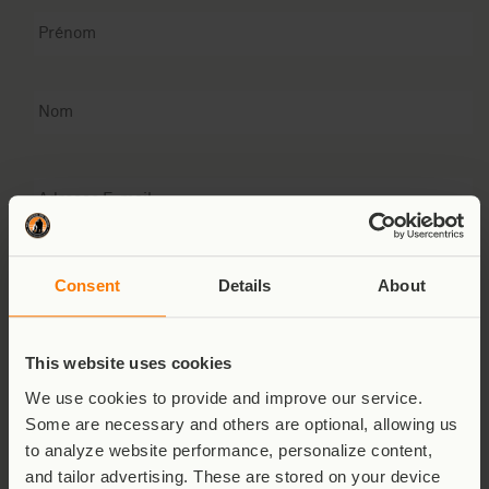
Prénom
P
N
Email
Rédigez
votre
Consent
Details
About
message
This website uses cookies
We use cookies to provide and improve our service.
Some are necessary and others are optional, allowing us
Envoyer
to analyze website performance, personalize content,
and tailor advertising. These are stored on your device