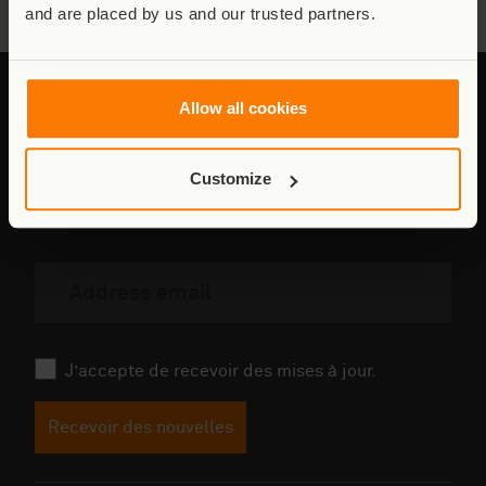
and are placed by us and our trusted partners.
Allow all cookies
Inscrivez-vous pour recevoir les actualités de
Customize
Virunga Energies.
Newsletter (FR)
E-
mail
RGPD
J’accepte de recevoir des mises à jour.
Recevoir des nouvelles