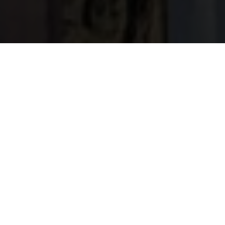
Nous mettons à la disposition de nos clients une
électricité propre, fiable et accessible.
Close
01
01
Propre
Propre
L’électricité de Virunga Energies provient des centrales
hydroélectriques dont la construction et l’exploitation
respectent les normes environnementales, nous
installons chez nos clients des compteurs à
prépaiement calibrés qui leur permettent d’économiser