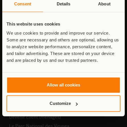
Consent
Details
About
Informations de Contact
This website uses cookies
Pour des questions générales sur Virunga Energies :
We use cookies to provide and improve our service.
v_energies@virunga.org
Some are necessary and others are optional, allowing us
to analyze website performance, personalize content,
Pour toute question relative à la presse ou aux
and tailor advertising. These are stored on your device
médias:
v_energies@virunga.org
and are placed by us and our trusted partners.
Navigation
Allow all cookies
Notre histoire
Notre impact
Customize
Devenir client (PME)
Devenir client (ménages)
Le Parc National des Virunga