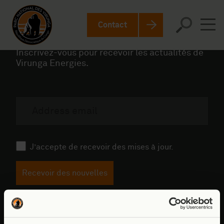
Contact
Inscrivez-vous pour recevoir les actualités de
Virunga Energies.
Newsletter (FR)
E-
mail
RGPD
J’accepte de recevoir des mises à jour.
Recevoir des nouvelles